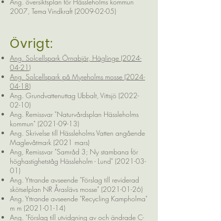
Ang. översiktsplan för Hässleholms kommun
2007, Tema Vindkraft (2009-02-05)
Övrigt:
Ang. Solcellspark Örnabjär, Häglinge (2024-
04-21)
Ang. Solcellspark på Myreholms mosse (2024-
04-18)
Ang. Grundvattenuttag Ubbalt, Vittsjö (2022-
02-10)
Ang. Remissvar "Naturvårdsplan Hässleholms
kommun" (2021-09-13)
Ang. Skrivelse till Hässleholms Vatten angående
Maglevåtmark (2021 mars)
Ang, Remissvar "Samråd 3; Ny stambana för
höghastighetståg Hässleholm - Lund" (2021-03-
01)
Ang. Yttrande avseende "Förslag till reviderad
skötselplan NR Åraslävs mosse" (2021-01-26)
Ang. Yttrande avseende "Recycling Kampholma"
m m (2021-01-14)
Ang. "Förslag till utvidgning av och ändrade C-