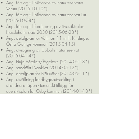
Ang. förslag till bildande av naturreservatet
Verum (2015-10-10*)
Ang. förslag till bildande av naturreservat Lur
(2015-10-08*)
Ang. förslag till fördjupning av översiktsplan
Hässleholm stad 2030 (2015-06-23*)
Ang. detaljplan för Vallmon 11 m fl, Knislinge,
Östra Göinge kommun (2015-04-15)
Ang. utvidgning av Ubbalts naturreservat
(2015-04-14*)
Ang. Finja båtplats/fågeltorn (2014-06-18*)
Ang. sandtäkt i Vankiva (2014-05-12*)
Ang. detaljplan för Björksäter (2014-05-11*)
Ang. utställning landbygdsutveckling i
strandnära lägen - tematiskt tillägg för
översiktsplan för Osby kommun (2014-01-13*)
Ang. detaljplan för Vinslöv 129:2, Vinslöv,
Hässleholms kommun (2014-01-13*)
Ang. detaljplan för Hässleholm 89:87 -
Sjörröds gård, Hässleholm tätort (2013-12-
15*)
Ang. detaljplan för del av Tormestorp 5:16 -
Parkhöjden, Hässleholm tätort (2013-12-13*)
Ang. samråd för del av Vankiva 9:40 (Train