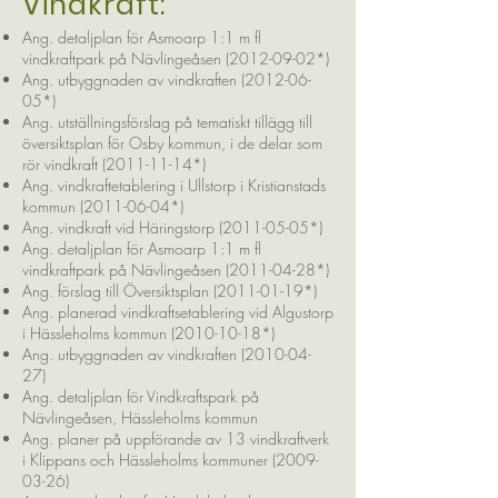
Vindkraft:
Ang. detaljplan för Asmoarp 1:1 m fl
vindkraftpark på Nävlingeåsen (2012-09-02*)
Ang. utbyggnaden av vindkraften (2012-06-
05*)
Ang. utställningsförslag på tematiskt tillägg till
översiktsplan för Osby kommun, i de delar som
rör vindkraft (2011-11-14*)
Ang. vindkraftetablering i Ullstorp i Kristianstads
kommun (2011-06-04*)
Ang. vindkraft vid Häringstorp (2011-05-05*)
Ang. detaljplan för Asmoarp 1:1 m fl
vindkraftpark på Nävlingeåsen (2011-04-28*)
Ang. förslag till Översiktsplan (2011-01-19*)
Ang. planerad vindkraftsetablering vid Algustorp
i Hässleholms kommun (2010-10-18*)
Ang. utbyggnaden av vindkraften (2010-04-
27)
Ang. detaljplan för Vindkraftspark på
Nävlingeåsen, Hässleholms kommun
Ang. planer på uppförande av 13 vindkraftverk
i Klippans och Hässleholms kommuner (2009-
03-26)