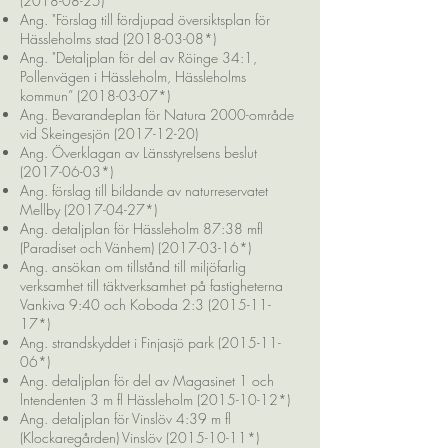
(2018-08-25)
Ang. "Förslag till fördjupad översiktsplan för
Hässleholms stad (2018-03-08*)
Ang. "Detaljplan för del av Röinge 34:1,
Pollenvägen i Hässleholm, Hässleholms
kommun” (2018-03-07*)
Ang. Bevarandeplan för Natura 2000-område
vid Skeingesjön (2017-12-20)
Ang. Överklagan av Länsstyrelsens beslut
(2017-06-03*)
Ang. förslag till bildande av naturreservatet
Mellby (2017-04-27*)
Ang. detaljplan för Hässleholm 87:38 mfl
(Paradiset och Vänhem) (2017-03-16*)
Ang. ansökan om tillstånd till miljöfarlig
verksamhet till täktverksamhet på fastigheterna
Vankiva 9:40 och Koboda 2:3 (2015-11-
17*)
Ang. strandskyddet i Finjasjö park (2015-11-
06*)
Ang. detaljplan för del av Magasinet 1 och
lntendenten 3 m fl Hässleholm (2015-10-12*)
Ang. detaljplan för Vinslöv 4:39 m fl
(Klockaregården) Vinslöv (2015-10-11*)