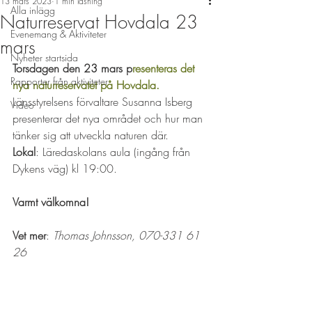
13 mars 2023
1 min läsning
Alla inlägg
Naturreservat Hovdala 23
Evenemang & Aktiviteter
mars
Nyheter startsida
Torsdagen den 23 mars p
resenteras det 
Rapporter från aktiviteter
nya naturreservatet på Hovdala. 
Länsstyrelsens förvaltare Susanna Isberg 
Video
presenterar det nya området och hur man 
tänker sig att utveckla naturen där. 
Lokal
: Läredaskolans aula (ingång från 
Dykens väg) kl 19:00. 
Varmt välkomna!
Vet mer
: 
Thomas Johnsson, 070-331 61 
26 