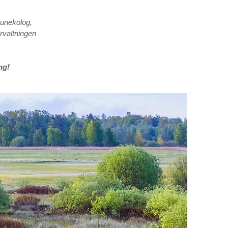
munekolog,
rvaltningen
ng!