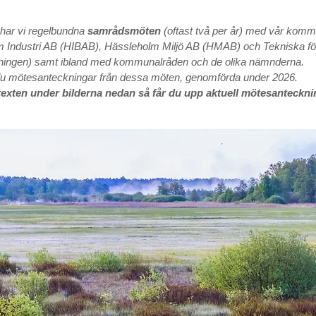
har vi regelbundna
samrådsmöten
(oftast två per år) med vår kom
 Industri AB (HIBAB), Hässleholm Miljö AB (HMAB)
och Tekniska fö
ningen) samt ibland med kommunalråden och de olika nämnderna.
 du mötesanteckningar från dessa möten, genomförda under 2026.
texten under bilderna nedan så får du upp aktuell mötesanteckni