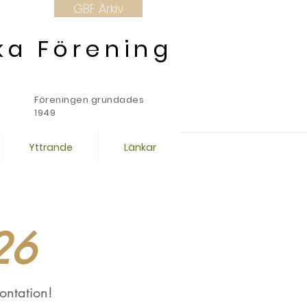
GBF Arkiv
ka Förening
Föreningen grundades
1949
Yttrande
Länkar
26
ontation!