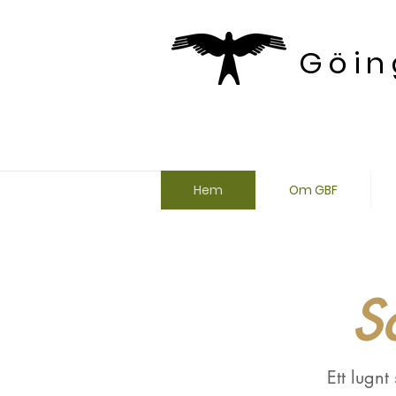
Göin
Hem
Om GBF
S
Ett lugn