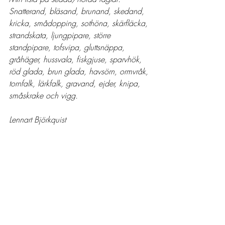
Snatterand, bläsand, brunand, skedand, 
kricka, smådopping, sothöna, skärfläcka, 
strandskata, ljungpipare, större 
standpipare, tofsvipa, gluttsnäppa, 
gråhäger, hussvala, fiskgjuse, sparvhök, 
röd glada, brun glada, havsörn, ormvråk, 
tornfalk, lärkfalk, gravand, ejder, knipa, 
småskrake och vigg.
Lennart Björkquist