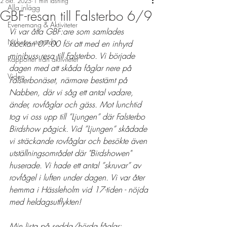
2 okt. 2025
1 min läsning
Alla inlägg
GBF-resan till Falsterbo 6/9
Evenemang & Aktiviteter
Vi var åtta GBF:are som samlades 
Nyheter startsida
klockan 07:00 för att med en inhyrd 
minibuss resa till Falsterbo. Vi började 
Rapporter från aktiviteter
dagen med att skåda fåglar nere på 
Video
Falsterbonäset, närmare bestämt på 
Nabben, där vi såg ett antal vadare, 
änder, rovfåglar och gäss. Mot lunchtid 
tog vi oss upp till ”Ljungen” där Falsterbo 
Birdshow pågick. Vid ”Ljungen” skådade 
vi sträckande rovfåglar och besökte även 
utställningsområdet där "Birdshowen" 
huserade. Vi hade ett antal ”skruvar” av 
rovfågel i luften under dagen. Vi var åter 
hemma i Hässleholm vid 17-tiden - nöjda 
med heldagsutflykten!
Min lista på sedda/hörda fåglar: 