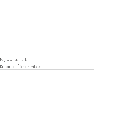
Nyheter startsida
Rapporter från aktiviteter
Senaste inlägg
Visa alla