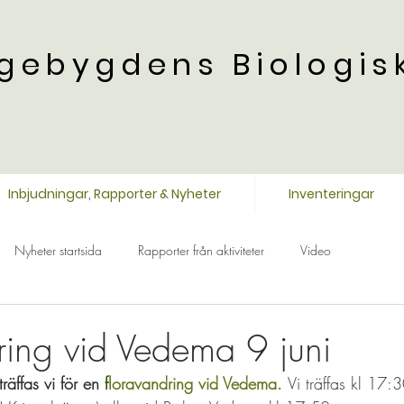
gebygdens Biologis
Inbjudningar, Rapporter & Nyheter
Inventeringar
Nyheter startsida
Rapporter från aktiviteter
Video
ring vid Vedema 9 juni
räffas vi för en 
f
loravandring vid Vedema. 
Vi träffas kl 17:3