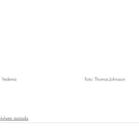
Vedema                                                       Foto: Thomas Johnsson
yheter startsida