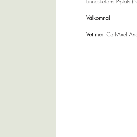
Linnéskolans P-plats (
Välkomna!
Vet mer
: Carl-Axel A