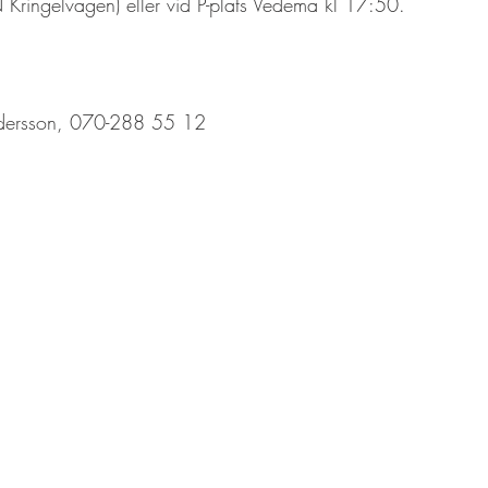
N Kringelvägen) eller vid P-plats Vedema kl 17:50. 
ndersson, 070-288 55 12 