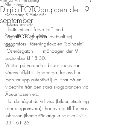
9 juli 2019
1 min läsning
Alla inlägg
DigitalFOTOgruppen den 9
Evenemang & Aktiviteter
september
Nyheter startsida
Höstterminens första träff med 
Rapporter från aktiviteter
DigitalFOTOgruppen
 (av totalt tre) 
genomförs i föreningslokalen "Spindeln" 
Video
(Österåsgatan 11) måndagen den 9 
september kl 18:30.
Vi tittar på varandras bilder, redovisar 
vårens utflykt till Ignaberga, lär oss hur 
man tar upp autentiskt ljud, tittar på en 
videofilm från den stora skogsbranden vid 
Åbuamossen etc.
Har du något du vill visa (bilder, utrustning 
eller programvara) - hör av dig till Thomas 
Johnsson (thomas@clangula.se eller 070-
331 61 26).