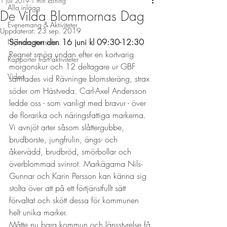
1 juli 2019
1 min läsning
Alla inlägg
De Vilda Blommornas Dag
Evenemang & Aktiviteter
Uppdaterat:
23 sep. 2019
Söndagen den 16 juni kl 09:30-12:30
Nyheter startsida
Regnet smög undan efter en kortvarig 
Rapporter från aktiviteter
morgonskur och 12 deltagare ur GBF 
Video
samlades vid Rävninge blomsteräng, strax 
söder om Hästveda. Carl-Axel Andersson 
ledde oss - som vanligt med bravur - över 
de florarika och näringsfattiga markerna. 
Vi avnjöt arter såsom slåttergubbe, 
brudborste, jungfrulin, ängs- och 
åkervädd, brudbröd, smörbollar och 
överblommad svinrot. Markägarna Nils-
Gunnar och Karin Persson kan känna sig 
stolta över att på ett förtjänstfullt sätt 
förvaltat och skött dessa för kommunen 
helt unika marker.
Måtte nu bara kommun och länsstyrelse få 