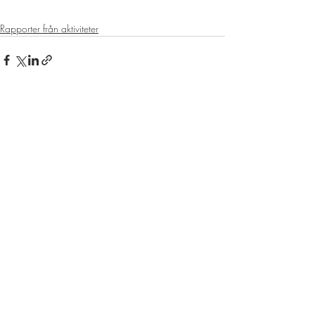
Rapporter från aktiviteter
Senaste inlägg
Visa alla