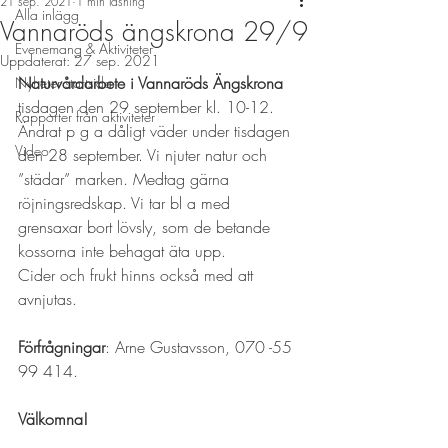
21 sep. 2021
1 min läsning
Alla inlägg
Vannaröds ängskrona 29/9
Evenemang & Aktiviteter
Uppdaterat:
27 sep. 2021
Naturvårdarbete i Vannaröds Ängskrona
Nyheter startsida
tisdagen den 29 september kl. 10-12. 
Rapporter från aktiviteter
Ändrat p g a dåligt väder under tisdagen 
Video
den 28 september. Vi njuter natur och 
”städar” marken. Medtag gärna 
röjningsredskap. Vi tar bl a med 
grensaxar bort lövsly, som de betande 
kossorna inte behagat äta upp. 
Cider och frukt hinns också med att 
avnjutas. 
Förfrågningar
: Arne Gustavsson, 070 -55 
99 414.
Välkomna!