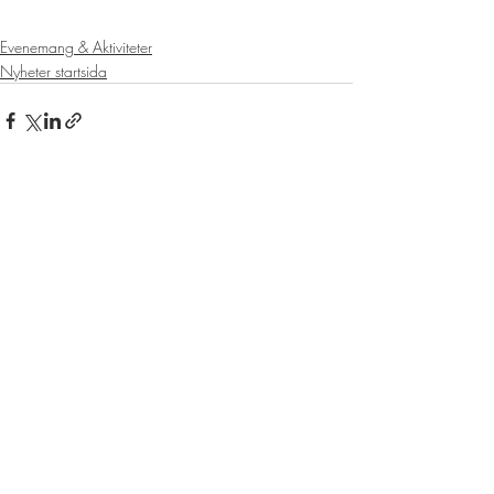
Evenemang & Aktiviteter
Nyheter startsida
Senaste inlägg
Visa alla