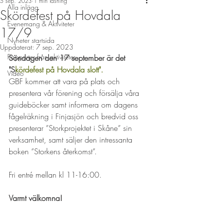
5 sep. 2023
1 min läsning
Alla inlägg
Skördefest på Hovdala
Evenemang & Aktiviteter
17/9
Nyheter startsida
Uppdaterat:
7 sep. 2023
Rapporter från aktiviteter
Söndagen den 17 september är det 
"S
kördefest på Hovdala slott". 
Video
GBF kommer att vara på plats och 
presentera vår förening och försälja våra 
guideböcker samt informera om dagens 
fågelräkning i Finjasjön och bredvid oss 
presenterar ”Storkprojektet i Skåne” sin 
verksamhet, samt säljer den intressanta 
boken ”Storkens återkomst”.
Fri entré mellan kl 11-16:00. 
Varmt välkomna!