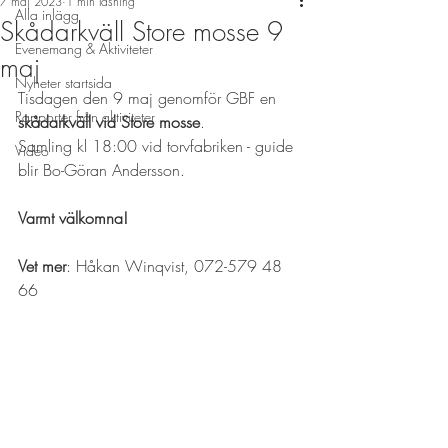
7 maj 2023
1 min läsning
Alla inlägg
Skådarkväll Store mosse 9
Evenemang & Aktiviteter
maj
Nyheter startsida
Tisdagen den 9 maj genomför GBF en 
Rapporter från aktiviteter
skådarkväll vid Store mosse
.
Samling kl 18:00 vid torvfabriken - guide 
Video
blir Bo-Göran Andersson.
Varmt välkomna!
Vet mer
: Håkan Winqvist, 072-579 48 
66