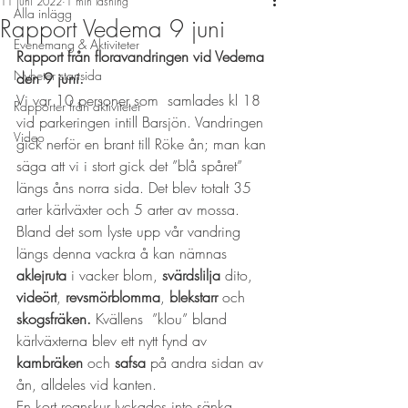
11 juni 2022
1 min läsning
Alla inlägg
Rapport Vedema 9 juni
Evenemang & Aktiviteter
Rapport från floravandringen vid Vedema 
Nyheter startsida
den 9 juni.
Vi var 10 personer som  samlades kl 18 
Rapporter från aktiviteter
vid parkeringen intill Barsjön. Vandringen 
Video
gick nerför en brant till Röke ån; man kan 
säga att vi i stort gick det ”blå spåret” 
längs åns norra sida. Det blev totalt 35 
arter kärlväxter och 5 arter av mossa.
Bland det som lyste upp vår vandring 
längs denna vackra å kan nämnas 
aklejruta
 i vacker blom, 
svärdslilja
 dito, 
videört
, 
revsmörblomma
, 
blekstarr
 och 
skogsfräken. 
Kvällens  ”klou” bland 
kärlväxterna blev ett nytt fynd av 
kambräken
 och 
safsa
 på andra sidan av 
ån, alldeles vid kanten.
En kort regnskur lyckades inte sänka 