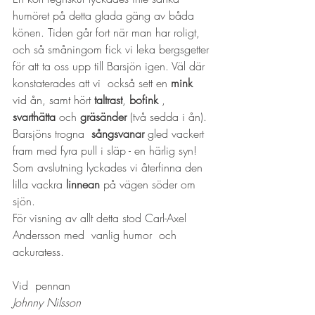
humöret på detta glada gäng av båda 
könen. Tiden går fort när man har roligt, 
och så småningom fick vi leka bergsgetter 
för att ta oss upp till Barsjön igen. Väl där  
konstaterades att vi  också sett en 
mink
vid ån, samt hört 
taltrast
, 
bofink
 , 
svarthätta
 och 
gräsänder
 (två sedda i ån). 
Barsjöns trogna  
sångsvanar
 gled vackert 
fram med fyra pull i släp - en härlig syn! 
Som avslutning lyckades vi återfinna den 
lilla vackra
 linnean
 på vägen söder om 
sjön.
För visning av allt detta stod Carl-Axel 
Andersson med  vanlig humor  och 
ackuratess.
Vid  pennan 
Johnny Nilsson