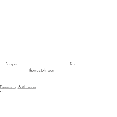
Barsjön                                                   Foto: 
Thomas Johnsson 
Evenemang & Aktiviteter
Nyheter startsida