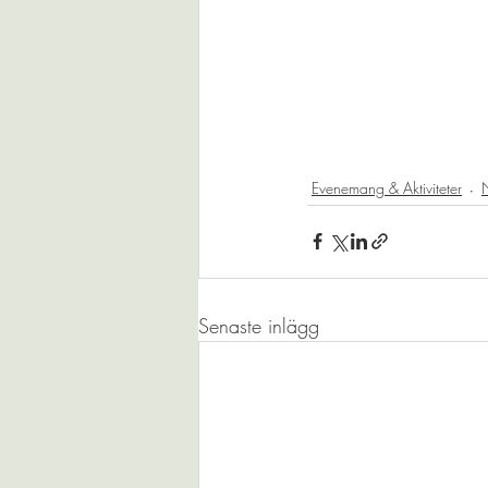
Evenemang & Aktiviteter
N
Senaste inlägg