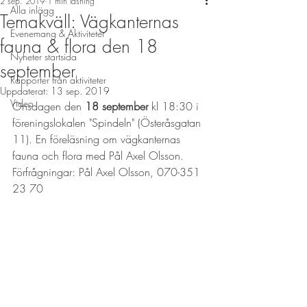
2 sep. 2019
1 min läsning
Alla inlägg
Temakväll: Vägkanternas
Evenemang & Aktiviteter
fauna & flora den 18
Nyheter startsida
september
Rapporter från aktiviteter
Uppdaterat:
13 sep. 2019
Video
Onsdagen den 
18 september 
kl 18:30 i 
föreningslokalen "Spindeln" (Österåsgatan 
11). En föreläsning om vägkanternas 
fauna och flora med Pål Axel Olsson.
Förfrågningar: Pål Axel Olsson, 070-351 
23 70 