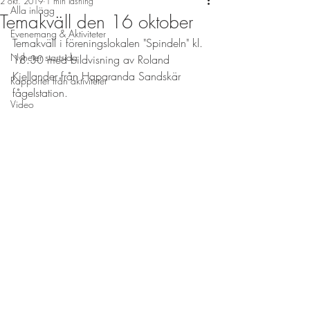
2 okt. 2019
1 min läsning
Alla inlägg
Temakväll den 16 oktober
Evenemang & Aktiviteter
Temakväll i föreningslokalen "Spindeln" kl. 
Nyheter startsida
18.30 med bildvisning av Roland 
Kjellander från Haparanda Sandskär 
Rapporter från aktiviteter
fågelstation.
Video