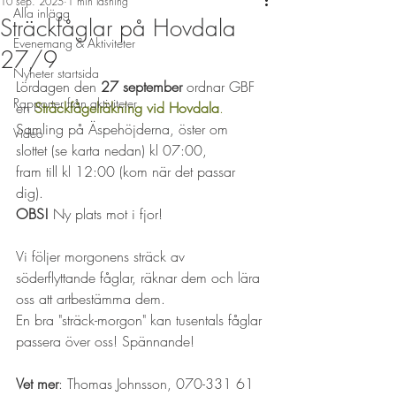
10 sep. 2025
1 min läsning
Alla inlägg
Sträckfåglar på Hovdala
Evenemang & Aktiviteter
27/9
Nyheter startsida
Lördagen den 
27 september
 ordnar GBF 
Rapporter från aktiviteter
en 
Sträckfågelräkning vid Hovdala
.
Samling på Äspehöjderna, öster om 
Video
slottet (se karta nedan) kl 07:00,
fram till kl 12:00 (kom när det passar 
dig). 
OBS!
 Ny plats mot i fjor!
Vi följer morgonens sträck av 
söderflyttande fåglar, räknar dem och lära 
oss att artbestämma dem.
En bra "sträck-morgon" kan tusentals fåglar 
passera över oss! Spännande!
Vet mer
: Thomas Johnsson, 070-331 61 