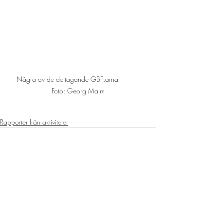
Några av de deltagande GBF:arna           
Foto: Georg Malm
Rapporter från aktiviteter
Senaste inlägg
Visa alla