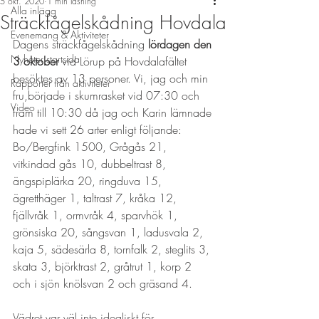
5 okt. 2020
1 min läsning
Alla inlägg
Sträckfågelskådning Hovdala
Evenemang & Aktiviteter
Dagens sträckfågelskådning 
lördagen den 
Nyheter startsida
3 oktober
 vid Lörup på Hovdalafältet 
besöktes av 13 personer. Vi, jag och min 
Rapporter från aktiviteter
fru,började i skumrasket vid 07:30 och 
Video
fram till 10:30 då jag och Karin lämnade 
hade vi sett 26 arter enligt följande: 
Bo/Bergfink 1500, Grågås 21, 
vitkindad gås 10, dubbeltrast 8, 
ängspiplärka 20, ringduva 15, 
ägretthäger 1, taltrast 7, kråka 12, 
fjällvråk 1, ormvråk 4, sparvhök 1, 
grönsiska 20, sångsvan 1, ladusvala 2, 
kaja 5, sädesärla 8, tornfalk 2, steglits 3, 
skata 3, björktrast 2, gråtrut 1, korp 2 
och i sjön knölsvan 2 och gräsand 4. 
Vädret var väl inte idealiskt för 