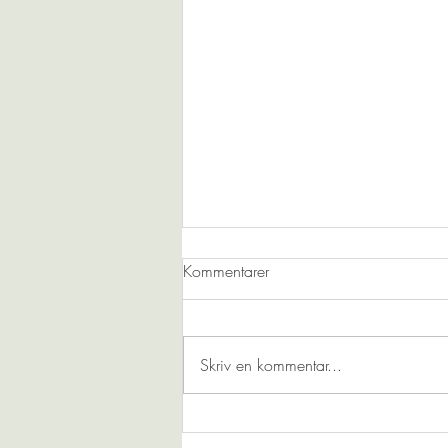
Kommentarer
Skriv en kommentar...
Fladdermöss på Hovdala