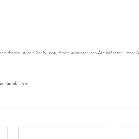
rs Blomquist, Per-Olof Nilsson, Arne Gustavsson och Åke Månsson   Foto: An
r från aktiviteter