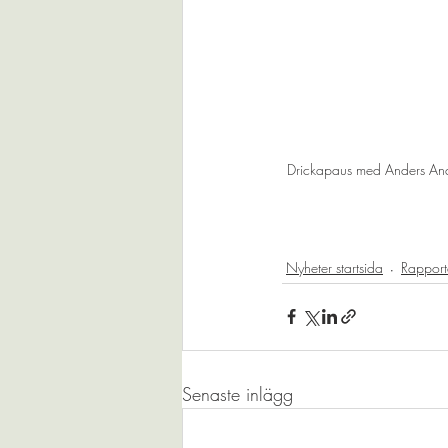
Drickapaus med Anders Ande
Nyheter startsida
Rapporte
Senaste inlägg