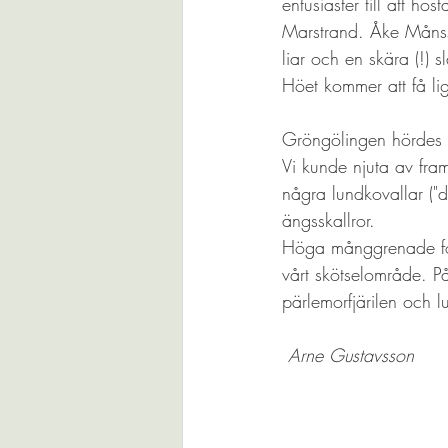
entusiaster till att h
Marstrand. Åke Månss
liar och en skära (!) s
Höet kommer att få lig
Gröngölingen hördes 
Vi kunde njuta av fra
några lundkovallar ("
ängsskallror. 
Höga månggrenade form
vårt skötselområde. P
pärlemorfjärilen och lu
Arne Gustavsson