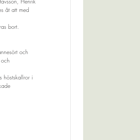
stavsson, Henrik 
s åt att med 
ras bort.
annesört och 
 och 
höstskallror i 
ckade 