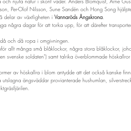
östa och njuta natur i skönt väder. Anders Blomquist, Arne Gu
on, Per-Olof Nilsson, Sune Sandén och Hong Song hjälpte
lå delar av växtligheten i 
Vannaröds Ängskrona
.
ga några dagar för att torka upp, för att därefter transporte
då och då ropa i omgivningen.
mför allt många små blåklockor, några stora blåklockor, joh
den svenske soldaten") samt talrika överblommade höskallror
er av höskallra i blom antydde att det också kanske finns 
å utslagna ängsväddar provianterade hushumlan, silverstre
ktgräsfjärilen.