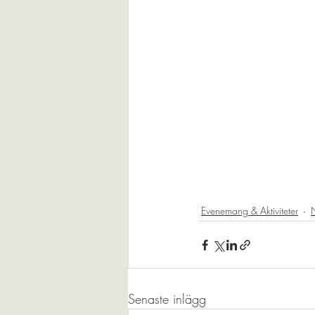
Evenemang & Aktiviteter
N
Senaste inlägg