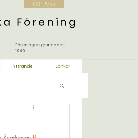
GBF Arkiv
ka Förening
Föreningen grundades
1949
Yttrande
Länkar
d Ängskronan 
kl 