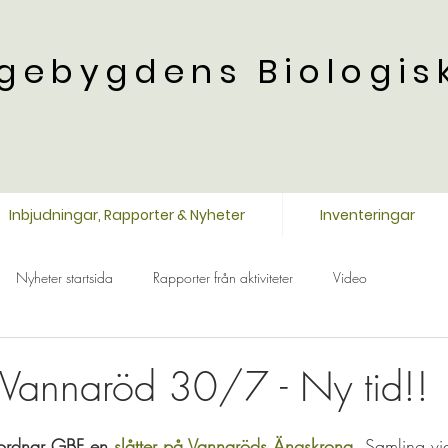
gebygdens Biologis
Inbjudningar, Rapporter & Nyheter
Inventeringar
Nyheter startsida
Rapporter från aktiviteter
Video
å Vannaröd 30/7 - Ny tid!!
 ordnar GBF en 
slåtter på Vannaröds Ängskrona. 
Samling vi