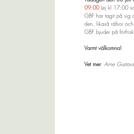
09:00
 (ej kl 17:00 s
GBF har tagit på sig a
den, likaså räfsor och 
GBF bjuder på förfrisk
Varmt välkomna!
Vet mer
: 
Arne Gustav