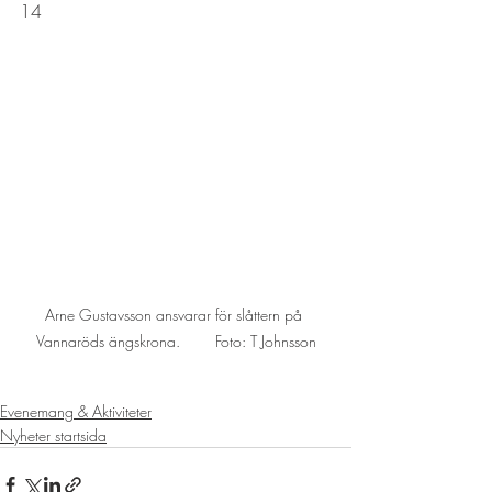
14 
Arne Gustavsson ansvarar för slåttern på 
Vannaröds ängskrona.        Foto: T Johnsson
Evenemang & Aktiviteter
Nyheter startsida