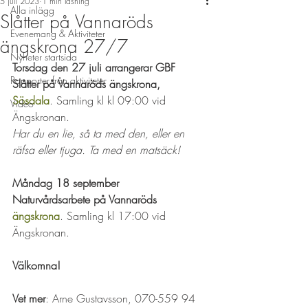
5 juli 2023
1 min läsning
Alla inlägg
Slåtter på Vannaröds
Evenemang & Aktiviteter
ängskrona 27/7
Nyheter startsida
Torsdag den 27 juli arrangerar GBF 
Rapporter från aktiviteter
Slåtter på Vannaröds ängskrona, 
Sösdala
. Samling kl kl 09:00 vid 
Video
Ängskronan. 
Har du en lie, så ta med den, eller en 
räfsa eller tjuga. Ta med en matsäck! 
Måndag 18 september 
Naturvårdsarbete på Vannaröds 
ängskrona
. Samling kl 17:00 vid 
Ängskronan. 
Välkomna!
Vet mer
: Arne Gustavsson, 070-559 94 