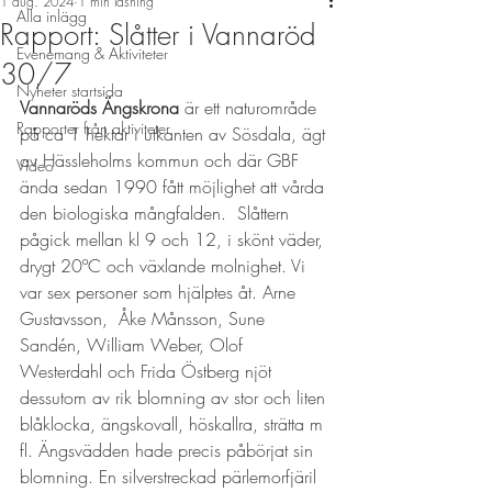
1 aug. 2024
1 min läsning
Alla inlägg
Rapport: Slåtter i Vannaröd
Evenemang & Aktiviteter
30/7
Nyheter startsida
Vannaröds Ängskrona
 är ett naturområde 
Rapporter från aktiviteter
på ca 1 hektar i utkanten av Sösdala, ägt 
av Hässleholms kommun och där GBF 
Video
ända sedan 1990 fått möjlighet att vårda 
den biologiska mångfalden.  Slåttern 
pågick mellan kl 9 och 12, i skönt väder, 
drygt 20ºC och växlande molnighet. Vi 
var sex personer som hjälptes åt. Arne 
Gustavsson,  Åke Månsson, Sune 
Sandén, William Weber, Olof 
Westerdahl och Frida Östberg njöt 
dessutom av rik blomning av stor och liten 
blåklocka, ängskovall, höskallra, strätta m 
fl. Ängsvädden hade precis påbörjat sin 
blomning. En silverstreckad pärlemorfjäril 