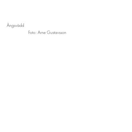
Ängsvädd                                                      
Foto: Arne Gustavsson
Kartfjäril (sommarvarianten)                          
Foto: Arne Gustavsson
Nyheter startsida