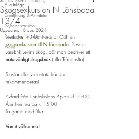
30 mars 2024
1 min läsning
Alla inlägg
Skogsexkursion N Lönsboda
Evenemang & Aktiviteter
13/4
Nyheter startsida
Uppdaterat:
6 apr. 2024
Rapporter från aktiviteter
Lördagen 13 april ordnar GBF en
s
kogsexkursion till N Lönsboda. 
Besök i 
Video
Lars-Erik Levins skog, där man bedriver ett 
naturvänligt skogsbruk
 (Lilla Trånghylta).
Stövlar eller vattentäta kängor 
rekommenderas!
Avfärd från Linnéskolans P-plats kl 10:00. 
Åter hemma ca kl 15:00. 
Ta gärna med fika!
Varmt välkomna!