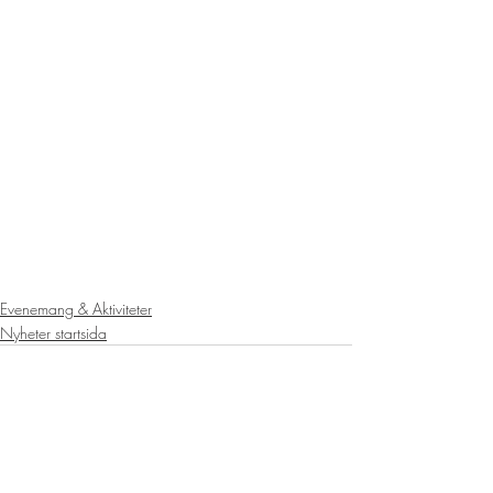
Evenemang & Aktiviteter
Nyheter startsida
Senaste inlägg
Visa alla