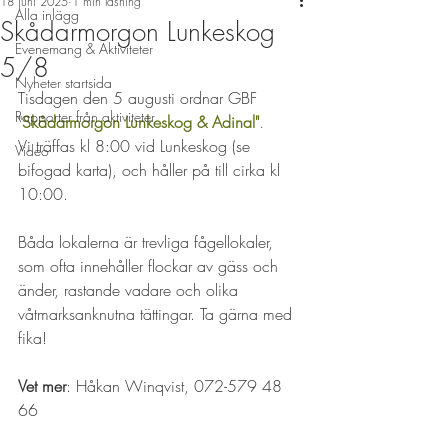
18 juni 2025
1 min läsning
Alla inlägg
Skådarmorgon Lunkeskog
Evenemang & Aktiviteter
5/8
Nyheter startsida
Tisdagen den 5 augusti ordnar GBF 
Rapporter från aktiviteter
"
Skådarmorgon Lunkeskog & Adinal"
.
Vi träffas kl 8:00 vid Lunkeskog (se 
Video
bifogad karta), och håller på till cirka kl 
10:00.
Båda lokalerna är trevliga fågellokaler, 
som ofta innehåller flockar av gäss och 
änder, rastande vadare och olika 
våtmarksanknutna tättingar. Ta gärna med 
fika!
Vet mer
: Håkan Winqvist, 072-579 48 
66