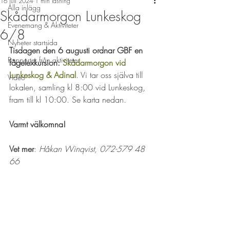
16 juli 2024
1 min läsning
Alla inlägg
Skådarmorgon Lunkeskog
Evenemang & Aktiviteter
6/8
Nyheter startsida
Tisdagen den 6 augusti ordnar GBF en 
Rapporter från aktiviteter
fågelexkursion: 
Skådarmorgon vid 
Lunkeskog & Adinal
. Vi tar oss själva till 
Video
lokalen, samling kl 8:00 vid Lunkeskog, 
fram till kl 10:00. Se karta nedan.
Varmt välkomna!
Vet mer
: 
Håkan Winqvist, 072-579 48 
66