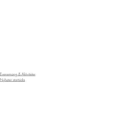
Evenemang & Aktiviteter
Nyheter startsida
Senaste inlägg
Visa alla