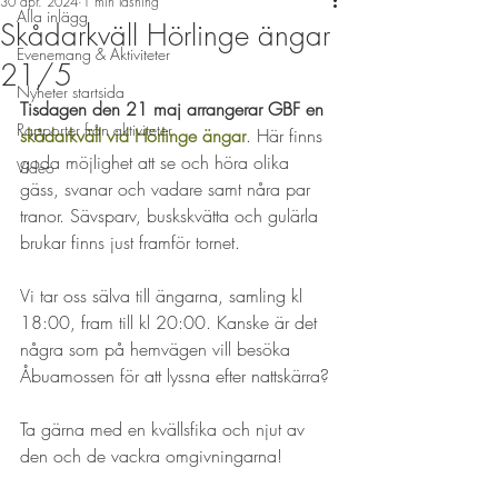
30 apr. 2024
1 min läsning
Alla inlägg
Skådarkväll Hörlinge ängar
Evenemang & Aktiviteter
21/5
Nyheter startsida
Tisdagen den 21 maj arrangerar GBF en 
Rapporter från aktiviteter
skådarkväll vid Hörlinge ängar
. Här finns 
goda möjlighet att se och höra olika 
Video
gäss, svanar och vadare samt nåra par 
tranor. Sävsparv, buskskvätta och gulärla 
brukar finns just framför tornet. 
Vi tar oss sälva till ängarna, samling kl 
18:00, fram till kl 20:00. Kanske är det 
några som på hemvägen vill besöka 
Åbuamossen för att lyssna efter nattskärra?
Ta gärna med en kvällsfika och njut av 
den och de vackra omgivningarna!