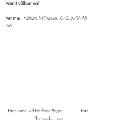
Varmt välkomna!
Vet me
r: 
Håkan Winqvist, 072-579 48 
66
Fågeltornet vid Hörlinge ängar               Foto: 
Thomas Johnsson