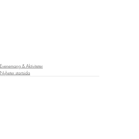
Evenemang & Aktiviteter
Nyheter startsida
Senaste inlägg
Visa alla