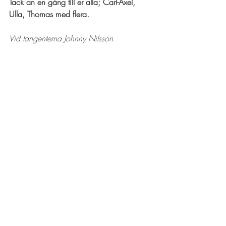
Tack än en gång till er alla; Carl-Axel, 
Ulla, Thomas med flera.
Vid tangenterna Johnny Nilsson
GBF:are vid Stoby våtmark                            
Foto: Thomas Johnsson
Nyheter startsida
Rapporter från aktiviteter