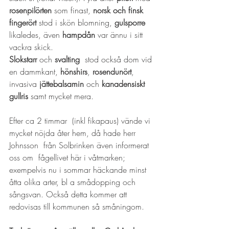
rosenpilörten
 som finast,
 norsk och finsk 
fingerört
 stod i skön blomning, 
gulsporre
likaledes, även 
hampdån
 var ännu i sitt 
vackra skick.
Slokstarr
 och 
svalting
  stod också dom vid 
en dammkant, 
hönshirs
, 
rosendunört
, 
invasiva 
jättebalsamin
 och 
kanadensiskt 
gullris
 samt mycket mera.
Efter ca 2 timmar  (inkl fikapaus) vände vi 
mycket nöjda åter hem, då hade herr 
Johnsson  från Solbrinken även informerat 
oss om  fågellivet här i våtmarken;  
exempelvis nu i sommar häckande minst 
åtta olika arter, bl a smådopping och 
sångsvan. Också detta kommer att 
redovisas till kommunen så småningom. 