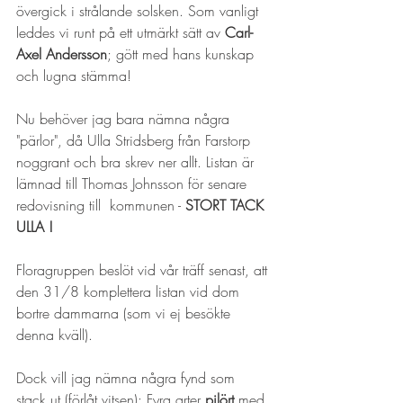
övergick i strålande solsken. Som vanligt 
leddes vi runt på ett utmärkt sätt av 
Carl-
Axel Andersson
; gött med hans kunskap 
och lugna stämma!
Nu behöver jag bara nämna några 
"pärlor", då Ulla Stridsberg från Farstorp 
noggrant och bra skrev ner allt. Listan är 
lämnad till Thomas Johnsson för senare 
redovisning till  kommunen - 
STORT TACK 
ULLA !
Floragruppen beslöt vid vår träff senast, att 
den 31/8 komplettera listan vid dom 
bortre dammarna (som vi ej besökte 
denna kväll).
Dock vill jag nämna några fynd som 
stack ut (förlåt vitsen): Fyra arter 
pilört
 med 