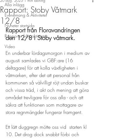
20 aug. 2023
1 min läsning
Alla inlägg
Rapport: Stoby Våtmark
Evenemang & Aktiviteter
12/8
Nyheter startsida
Rapport från Floravandringen 
Rapporter från aktiviteter
den 12/8 i Stoby våtmark.
Video
En underbar lördagsmorgon i medium av 
augusti samlades vi GBF:are (16 
deltagare) för att kolla växtligheten i 
våtmarken, efter det att personal från 
kommunen så välvilligt röjt undan buskar 
och vissa träd, i akt och mening att göra 
området trevligare för oss alla - och att 
säkra att funktionen som mottagare av 
stora regnmängder fungerar framgent.
Ett lätt duggregn mötte oss vid  starten kl 
10. Det drog dock snabbt förbi och 