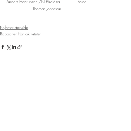
Anders Henriksson /N föreläser               Foto: 
Thomas Johnsson
Nyheter startsida
Rapporter från aktiviteter
Senaste inlägg
Visa alla