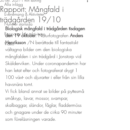
20 okt. 2021
1 min läsning
Alla inlägg
Rapport: Mångfald i
Evenemang & Aktiviteter
trädgården 19/10
Nyheter startsida
Biologisk mångfald i trädgården tisdagen 
Rapporter från aktiviteter
den 19 oktober
. Naturfotografen 
Anders 
Henriksson
 /N berättade till fantastiskt 
Video
vältagna bilder om den biologiska 
mångfalden i sin trädgård i Jonstorp vid 
Skälderviken. Under coronapandemin har 
han letat efter och fotograferat drygt 1 
100 växt- och djurarter i eller från sin lilla 
havsnära tomt.
Vi fick bland annat se bilder på pyttesmå 
småkryp, lavar, mossor, svampar, 
skalbaggar, sländor, fåglar, fladdermöss 
och gnagare under de cirka 90 minuter 
som föreläsningen varade.