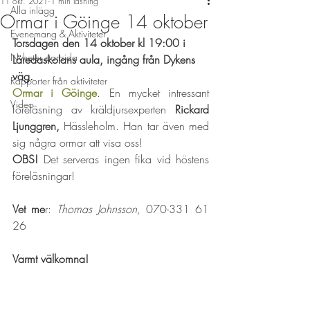
11 okt. 2021
1 min läsning
Alla inlägg
Ormar i Göinge 14 oktober
Evenemang & Aktiviteter
Torsdagen den 14 oktober kl 19:00 i 
Nyheter startsida
Läredaskolans aula, ingång från Dykens 
väg.
Rapporter från aktiviteter
Ormar i Göinge
. En mycket intressant 
Video
föreläsning av kräldjursexperten 
Rickard 
Ljunggren, 
Hässleholm. Han tar även med 
sig några ormar att visa oss! 
OBS! 
Det serveras ingen fika vid höstens 
föreläsningar! 
Vet me
r: 
Thomas Johnsson, 
070-331 61 
26 
Varmt välkomna!