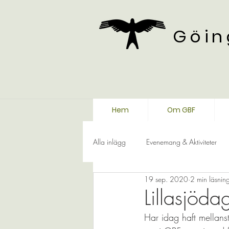
Göin
Hem
Om GBF
Alla inlägg
Evenemang & Aktiviteter
19 sep. 2020
2 min läsnin
Lillasjöd
Har idag haft mellanst