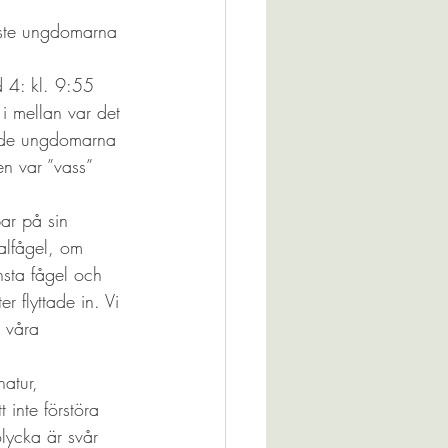
yste ungdomarna 
 4: kl. 9:55 
 mellan var det 
hade ungdomarna 
n var ”vass” 
ar på sin 
alfågel, om 
sta fågel och 
 flyttade in. Vi 
r våra 
atur, 
 inte förstöra 
olycka är svår 