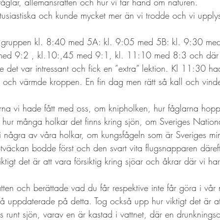
fåglar, allemansrätten och hur vi tar hand om naturen.
tusiastiska och kunde mycket mer än vi trodde och vi uppl
a gruppen kl. 8:40 med 5A: kl. 9:05 med 5B: kl. 9:30 med
ed 9:2 , kl.10:,45 med 9:1, kl. 11:10 med 8:3 och där i
e det var intressant och fick en ”extra” lektion. Kl 11:30 
 och värmde kroppen. En fin dag men rätt så kall och vinde
rna vi hade fått med oss, om knipholken, hur fåglarna hopp
t, hur många holkar det finns kring sjön, om Sveriges Nation
i några av våra holkar, om kungsfågeln som är Sveriges min
äckan bodde först och den svart vita flugsnapparen därefter
tigt det är att vara försiktig kring sjöar och åkrar där vi ha
ten och berättade vad du får respektive inte får göra i vår n
 uppdaterade på detta. Tog också upp hur viktigt det är att
ns runt sjön, varav en är kastad i vattnet, där en drunknings