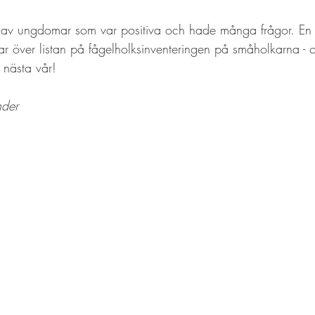
ng av ungdomar som var positiva och hade många frågor. En 
ckar över listan på fågelholksinventeringen på småholkarna -
l nästa vår!
nder