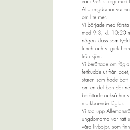
var i GBF:s regi med 
Alla ungdomar var en
om lite mer.
Vi började med först
med 9:3, kl. 10:20 m
någon klass som tyckt
lunch och vi gick hem
från sjön.
Vi berättade om fågla
fettkudde ut från boe
staren som hade bott 
om en del bon där nötv
berättade också hur vik
markboende fåglar.
Vi tog upp Allemansrät
ungdomarna var rätt så
våra livbojor, som fin