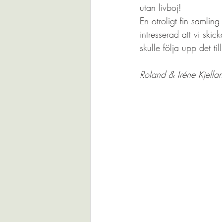
utan livboj!
En otroligt fin samli
intresserad att vi ski
skulle följa upp det til
Roland & Iréne Kjella