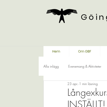
Göin
Hem
Om GBF
Alla inlägg
Evenemang & Aktiviteter
23 apr.
1 min läsning
Långexku
INSTÄLLT!