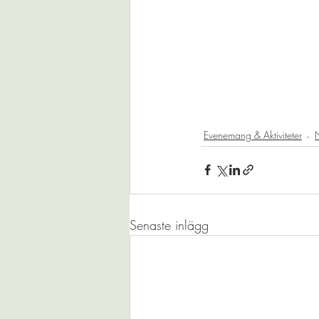
Evenemang & Aktiviteter
N
Senaste inlägg