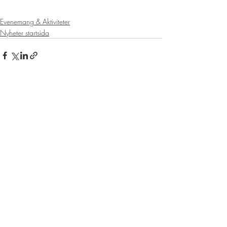
Evenemang & Aktiviteter
Nyheter startsida
Senaste inlägg
Visa alla