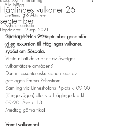
6 sep. 2021
1 min läsning
Alla inlägg
Häglinges vulkaner 26
Evenemang & Aktiviteter
september
Nyheter startsida
Uppdaterat:
19 sep. 2021
Rapporter från aktiviteter
Söndagen den 26 september genomför 
vi en exkursion till Häglinges vulkaner, 
Video
sydöst om Sösdala. 
Visste ni att detta är ett av Sveriges 
vulkantätaste områden?
Den intressanta exkursionen leds av 
geologen Emma Rehnström. 
Samling vid Linnéskolans P-plats kl 09:00 
(Kringelvägen) eller vid Häglinge k:a kl 
09:20. Åter kl 13. 
Medtag gärna fika! 
Varmt välkomna!