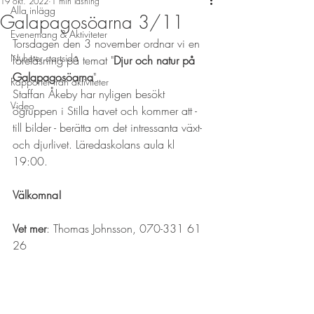
19 okt. 2022
1 min läsning
Alla inlägg
Galapagosöarna 3/11
Evenemang & Aktiviteter
Torsdagen den 3 november ordnar vi en 
Nyheter startsida
föreläsning på temat "
Djur och natur på 
Galapagosöarna
".
Rapporter från aktiviteter
Staffan Åkeby har nyligen besökt 
Video
ögruppen i Stilla havet och kommer att - 
till bilder - berätta om det intressanta växt- 
och djurlivet. Läredaskolans aula kl 
19:00.
Välkomna!
Vet mer
: Thomas Johnsson, 070-331 61 
26