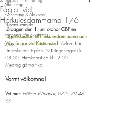
27 maj 2024
1 min läsning
Alla inlägg
Fåglar vid
Evenemang & Aktiviteter
Herkulesdammarna 1/6
Nyheter startsida
Lördagen den 1 juni ordnar GBF en 
Rapporter från aktiviteter
fågelexkursion till Herkulesdammarna och 
Viby ängar vid Kristianstad
. Avfärd från 
Video
Linnéskolans P-plats (N Kringelvägen) kl 
08:00. Hemkomst ca kl 12:00. 
Medtag gärna fika!
Varmt välkomna!
Vet mer
: 
Håkan Winqvist, 072-579 48 
66