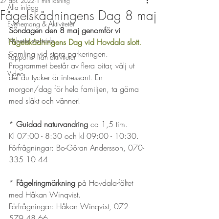
27 apr. 2022
1 min läsning
Alla inlägg
Fågelskådningens Dag 8 maj
Evenemang & Aktiviteter
Söndagen den 8 maj genomför vi 
Nyheter startsida
Fågelskådningens Dag vid Hovdala slott. 
Samling vid stora parkeringen. 
Rapporter från aktiviteter
Programmet består av flera bitar, välj ut 
Video
det du tycker är intressant. En 
morgon/dag för hela familjen, ta gärna 
med släkt och vänner! 
* 
Guidad naturvandring
 ca 1,5 tim. 
Kl 07:00 - 8:30 och kl 09:00 - 10:30. 
Förfrågningar: Bo-Göran Andersson, 070-
335 10 44
* 
Fågelringmärkning
 på Hovdala-fältet 
med Håkan Winqvist. 
Förfrågningar: Håkan Winqvist, 072- 
579 48 66 