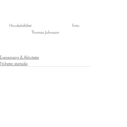
Hovdalafältet                                    Foto: 
Thomas Johnsson
Evenemang & Aktiviteter
Nyheter startsida
Senaste inlägg
Visa alla