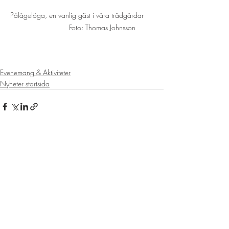
Påfågelöga, en vanlig gäst i våra trädgårdar     
                    Foto: Thomas Johnsson
Evenemang & Aktiviteter
Nyheter startsida
Senaste inlägg
Visa alla