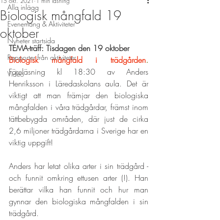
15 okt. 2021
1 min läsning
Alla inlägg
Biologisk mångfald 19
Evenemang & Aktiviteter
oktober
Nyheter startsida
TEMA-träff: Tisdagen den 19 oktober 
Rapporter från aktiviteter
Biologisk mångfald i trädgården
. 
Föreläsning kl 18:30 av Anders 
Video
Henriksson i Läredaskolans aula. Det är 
viktigt att man främjar den biologiska 
mångfalden i våra trädgårdar, främst inom 
tättbebygda områden, där just de cirka 
2,6 miljoner trädgårdarna i Sverige har en 
viktig uppgift!
Anders har letat olika arter i sin trädgård - 
och funnit omkring ettusen arter (!). Han 
berättar vilka han funnit och hur man 
gynnar den biologiska mångfalden i sin 
trädgård. 