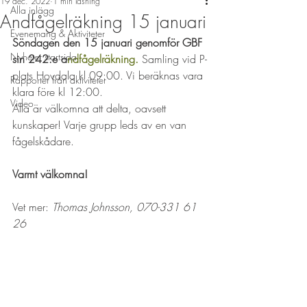
19 dec. 2022
1 min läsning
Alla inlägg
Andfågelräkning 15 januari
Evenemang & Aktiviteter
Söndagen den 15 januari genomför GBF 
Nyheter startsida
sin 242:e a
ndfågelräkning. 
Samling vid P-
plats Hovdala kl 09:00. Vi beräknas vara 
Rapporter från aktiviteter
klara före kl 12:00.
Video
Alla är välkomna att delta, oavsett 
kunskaper! Varje grupp leds av en van 
fågelskådare.
Varmt välkomna!
Vet mer: 
Thomas Johnsson, 070-331 61 
26 